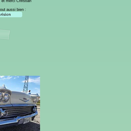
et merci Christian
out aussi bien :
risien