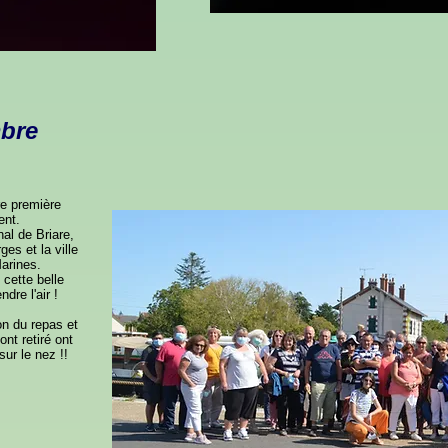
bre
re première
ent.
al de Briare,
ges et la ville
arines.
 cette belle
dre l'air !
on du repas et
ont retiré ont
 sur le nez !!