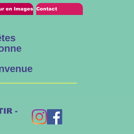
ur en Images
Contact
êtes
sonne
envenue
IR -